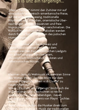
„Es is unz ain fargenign...“
„Playin’ Tachles“ nimmt den Zuhörer mit auf
eine jüdisch-europäisch-amerikanische Reise,
auf der anmutiger Gesang, traditionelle
Rhythmen und Melodien, orientalische Über-
raschungen, jazzige Sequenzen und freie
Improvisationen miteinander verschmelzen. Die
fröhlich-melancholischen Melodien werden
durch freche Spitzfindigkeiten des jüdischen
Humors ergänzt.
Die fünf Musiker aus der Schweiz und
Deutschland vereinen Musik aus dem
traditionsreichen Fundus jiddischen Liedguts
mit scharfzüngigen Sprichwörtern,
philosophisch-komischen Anekdoten und
selbstironischen Witzen.
Klezmer-Jazz als Weltmusik im wahrsten Sinne
des Wortes: Playin` Tachles bricht mit dem
zweiten Programm „Shein vi di L‘vone“ zu
neuen Ufern auf.
Wie in „ Es is unz ain Fargenign“ bricht sich die
an Emotionen und Geschichten so reiche
jüdische Kultur in den lebendigen, neuen
bandeigenen Arrangements von Playin` Tachles
Bahn.
Ganz mühelos stoßen die Musiker direkt zum
Herzen des Hörers vor. Musik der traditionellen