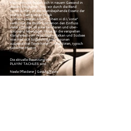
Klezmermusik finden sich in neuem Gewand in
diesem Programm. Was wir durch die Band
hören dürfen, ist die lebensbejahende Essenz der
jiddisch-hebräischen Musik.
In ihrem zweiten Album „Shein vi di L‘vone“
verdichtet die Basler Formation den Einfluss
vieler Kulturen zu einer tanzbaren und über-
sprudelnd lebendigen Musik. In die
verspielten
Klangfarben von Jazz, Gipsy, Balkan und Südsee
mischen sich folgerichtig Impressionen
ausgewählter Texte hinein - Anekdoten, typisch
jüdischer Humor.
Die aktuelle Besetzung von
PLAYIN' TACHLES sind:
Neele Pfleiderer | Gesang/Texte
Christoph Gisin |
Trompete/Flügelhorn/Hang/Percussion
Christian Gutfleisch | Piano/
Arranger
Roberto Koch | Bass
Johannes Gutfleisch | Drums/Percussion
Yuri Storione | Piano Substitute
Matthias Daneck | Drums/ Percussion Substitute